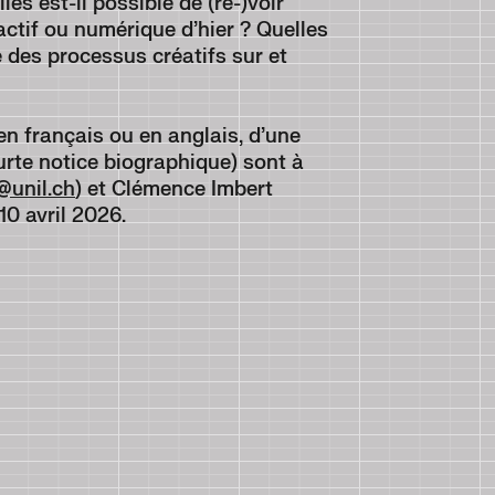
es est-il possible de (re-)voir
actif ou numérique d’hier ? Quelles
re des processus créatifs sur et
n français ou en anglais, d’une
rte notice biographique) sont à
n@unil.ch
) et Clémence Imbert
 10 avril 2026.