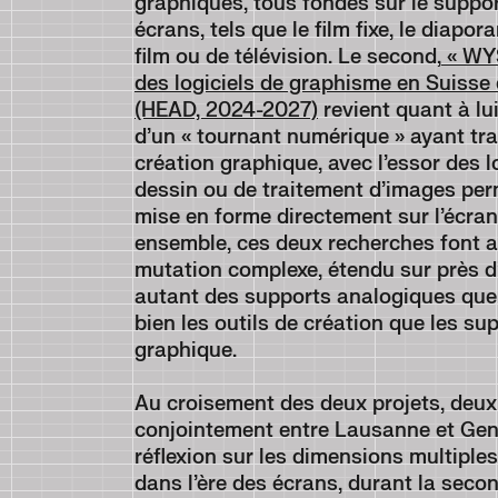
graphiques, tous fondés sur le suppor
écrans, tels que le film fixe, le diapor
film ou de télévision. Le second,
« WYS
des logiciels de graphisme en Suisse 
(HEAD, 2024-2027)
revient quant à lu
d’un « tournant numérique » ayant tran
création graphique, avec l’essor des l
dessin ou de traitement d’images per
mise en forme directement sur l’écran
ensemble, ces deux recherches font 
mutation complexe, étendu sur près d
autant des supports analogiques que
bien les outils de création que les su
graphique.
Au croisement des deux projets, deux
conjointement entre Lausanne et Gen
réflexion sur les dimensions multiple
dans l’ère des écrans, durant la seco