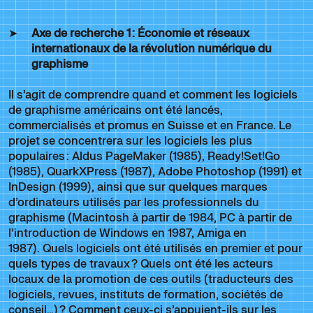
Axe de recherche 1
: Économie et réseaux
internationaux de
la
révolution numérique du
graphisme
Il s’agit de comprendre quand et comment les logiciels
de graphisme américains ont été lancés,
commercialisés et promus en Suisse et en France. Le
projet se concentrera sur les logiciels les plus
populaires : Aldus PageMaker (1985), Ready!Set!Go
(1985), QuarkXPress (1987), Adobe Photoshop (1991) et
InDesign (1999), ainsi que sur quelques marques
d’ordinateurs utilisés par les professionnels du
graphisme (Macintosh à partir de 1984, PC à partir de
l’introduction de Windows en 1987, Amiga en
1987). Quels logiciels ont été utilisés en premier et pour
quels types de travaux ? Quels ont été les acteurs
locaux de la promotion de ces outils (traducteurs des
logiciels, revues, instituts de formation, sociétés de
conseil…) ? Comment ceux-ci s’appuient-ils sur les