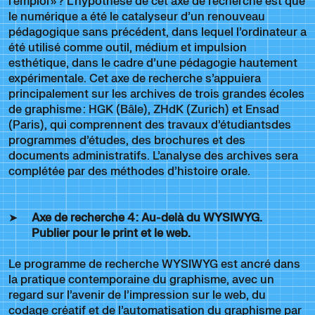
l’emploi » ? L’hypothèse de cet axe de recherche est que
le numérique a été le catalyseur d’un renouveau
pédagogique sans précédent, dans lequel l’ordinateur a
été utilisé comme outil, médium et impulsion
esthétique, dans le cadre d’une pédagogie hautement
expérimentale. Cet axe de recherche s’appuiera
principalement sur les archives de trois grandes écoles
de graphisme : HGK (Bâle), ZHdK (Zurich) et Ensad
(Paris), qui comprennent des travaux d’étudiantsdes
programmes d’études, des brochures et des
documents administratifs. L’analyse des archives sera
complétée par des méthodes d’histoire orale.
Axe de recherche 4
: Au-delà du WYSIWYG.
Publier pour le print et le web.
Le programme de recherche WYSIWYG est ancré dans
la pratique contemporaine du graphisme, avec un
regard sur l’avenir de l’impression sur le web, du
codage créatif et de l’automatisation du graphisme par