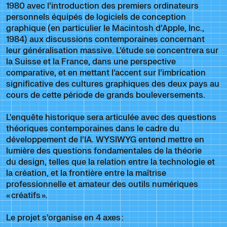
1980 avec l’introduction des premiers ordinateurs
personnels équipés de logiciels de conception
graphique (en particulier le Macintosh d’Apple, Inc.,
1984) aux discussions contemporaines concernant
leur généralisation massive. L’étude se concentrera sur
la Suisse et la France, dans une perspective
comparative, et en mettant l’accent sur l’imbrication
significative des cultures graphiques des deux pays au
cours de cette période de grands bouleversements.
L’enquête historique sera articulée avec des questions
théoriques contemporaines dans le cadre du
développement de l’IA. WYSIWYG entend mettre en
lumière des questions fondamentales de la théorie
du design, telles que la relation entre la technologie et
la création, et la frontière entre la maîtrise
professionnelle et amateur des outils numériques
« créatifs ».
Le projet s’organise en 4 axes :