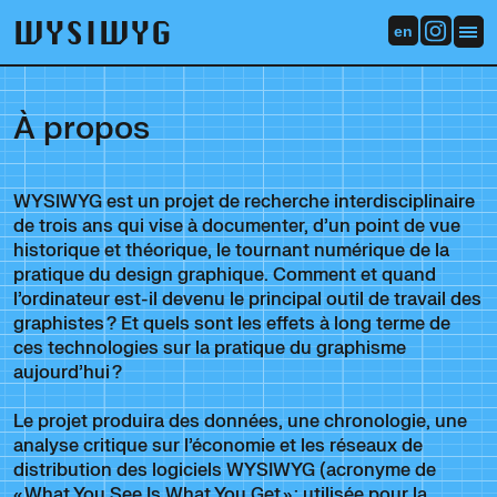
WYSIWYG
en
À propos
WYSIWYG est un projet de recherche interdisciplinaire
de trois ans qui vise à documenter, d’un point de vue
historique et théorique, le tournant numérique de la
pratique du design graphique. Comment et quand
l’ordinateur est-il devenu le principal outil de travail des
graphistes ? Et quels sont les effets à long terme de
ces technologies sur la pratique du graphisme
aujourd’hui ?
Le projet produira des données, une chronologie, une
analyse critique sur l’économie et les réseaux de
distribution des logiciels WYSIWYG (acronyme de
« What You See Is What You Get » : utilisée pour la