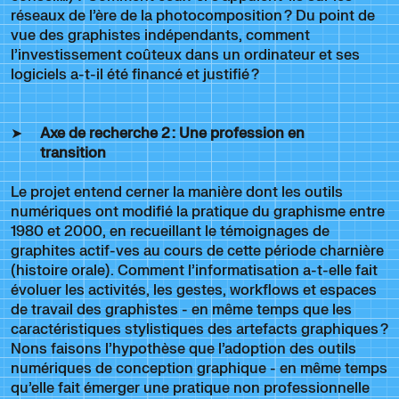
réseaux de l’ère de la photocomposition ? Du point de
vue des graphistes indépendants, comment
l’investissement coûteux dans un ordinateur et ses
logiciels a-t-il été financé et justifié ?
Axe de recherche 2
: Une profession en
transition
Le projet entend cerner la manière dont les outils
numériques ont modifié la pratique du graphisme entre
1980 et 2000, en recueillant le témoignages de
graphites actif-ves au cours de cette période charnière
(histoire orale). Comment l’informatisation a-t-elle fait
évoluer les activités, les gestes, workflows et espaces
de travail des graphistes - en même temps que les
caractéristiques stylistiques des artefacts graphiques ?
Nons faisons l’hypothèse que l’adoption des outils
numériques de conception graphique - en même temps
qu’elle fait émerger une pratique non professionnelle