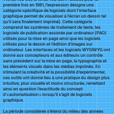
première fois en 1981, l’expression désigne une
catégorie spécifique de logiciels dont l’interface
graphique permet de visualiser à l’écran un dessin tel
qu’il sera finalement imprimé). Cette catégorie
comprend les systèmes de traitement de texte, les
logiciels de publication assistée par ordinateur (PAO)
utilisés pour la mise en page ainsi que les logiciels
utilisés pour le dessin et l’édition d’images sur
ordinateur. Les interfaces et les logiciels WYSIWYG ont
donné aux concepteurs et aux éditeurs un contrôle
sans précédent sur la mise en page, la typographie et
les éléments visuels dans les médias imprimés. En
stimulant la créativité et la possibilité d’expérimenter,
ces outils ont donné lieu à une pratique du design plus
intuitive, plus visuelle et moins structurée, remettant
ainsi en question l’exactitude du concept
d’« automatisation » lorsqu’il s’agit de logiciels
graphique.
La période considérée s’étend du milieu des années