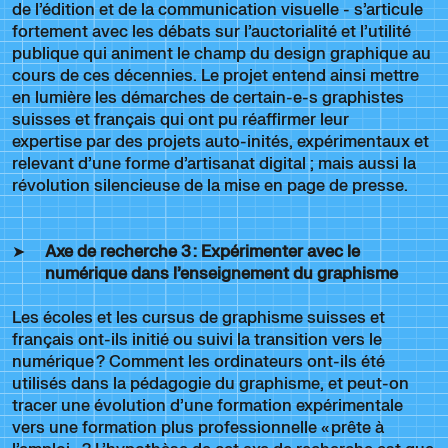
de l’édition et de la communication visuelle - s’articule
fortement avec les débats sur l’auctorialité et l’utilité
publique qui animent le champ du design graphique au
cours de ces décennies. Le projet entend ainsi mettre
en lumière les démarches de certain-e-s graphistes
suisses et français qui ont pu réaffirmer leur
expertise par des projets auto-inités, expérimentaux et
relevant d’une forme d’artisanat digital ; mais aussi la
révolution silencieuse de la mise en page de presse.
Axe de recherche 3
: Expérimenter avec le
numérique dans l’enseignement du graphisme
Les écoles et les cursus de graphisme suisses et
français ont-ils initié ou suivi la transition vers le
numérique ? Comment les ordinateurs ont-ils été
utilisés dans la pédagogie du graphisme, et peut-on
tracer une évolution d’une formation expérimentale
vers une formation plus professionnelle « prête à