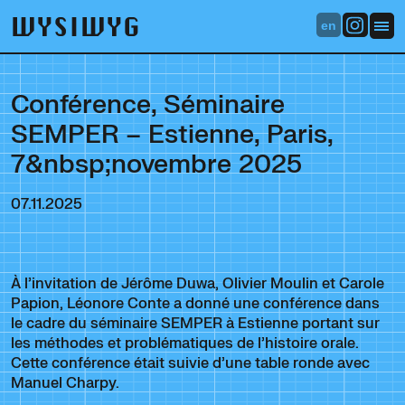
WYSIWYG
en
Conférence, Séminaire
SEMPER – Estienne, Paris,
7&nbsp;novembre 2025
07.11.2025
À l’invitation de Jérôme Duwa, Olivier Moulin et Carole
Papion, Léonore Conte a donné une conférence dans
le cadre du séminaire SEMPER à Estienne portant sur
les méthodes et problématiques de l’histoire orale.
Cette conférence était suivie d’une table ronde avec
Manuel Charpy.