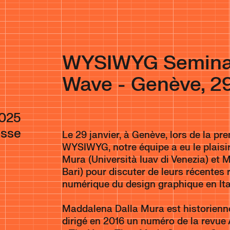
WYSIWYG Seminar 
Wave - Genève, 29
2025
isse
Le 29 janvier, à Genève, lors de la p
WYSIWYG, notre équipe a eu le plaisir
Mura (Università Iuav di Venezia) et 
Bari) pour discuter de leurs récentes
numérique du design graphique en Ital
Maddalena Dalla Mura est historienne
dirigé en 2016 un numéro de la revue A