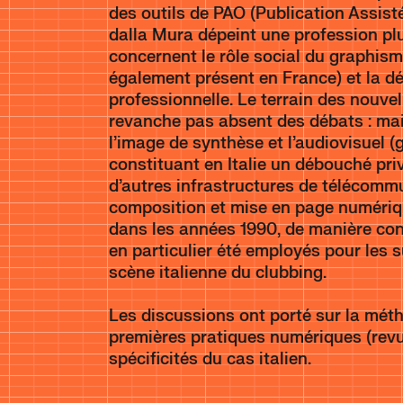
des outils de PAO (Publication Assis
dalla Mura dépeint une profession pl
concernent le rôle social du graphisme
également présent en France) et la déf
professionnelle. Le terrain des nouvel
revanche pas absent des débats : mai
l’image de synthèse et l’audiovisuel (
constituant en Italie un débouché priv
d’autres infrastructures de télécommu
composition et mise en page numériq
dans les années 1990, de manière con
en particulier été employés pour les
scène italienne du clubbing.
Les discussions ont porté sur la méth
premières pratiques numériques (revue
spécificités du cas italien.