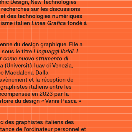
phic Design, New Technologies
 recherches sur les discussions
r et des technologies numériques
isme italien
Linea Grafica
fondé à
enne du design graphique. Elle a
sous le titre
Linguaggi ibridi. I
uter come nuovo strumento di
ta
(Università Iuav di Venezia,
rice Maddalena Dalla
’avènement et la réception de
raphistes italiens entre les
récompensée en 2023 par la
stoire du design « Vanni Pasca »
rd des graphistes italiens des
tance de l’ordinateur personnel et