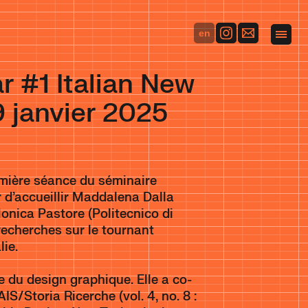
en
#1 Italian New
 janvier 2025
remière séance du séminaire
 d’accueillir Maddalena Dalla
Monica Pastore (Politecnico di
 recherches sur le tournant
ie.
 du design graphique. Elle a co-
IS/Storia Ricerche (vol. 4, no. 8 :