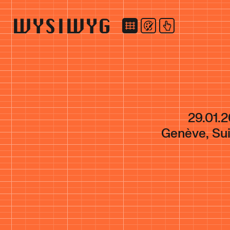
WYSIWYG
29.01.
Genève, Su