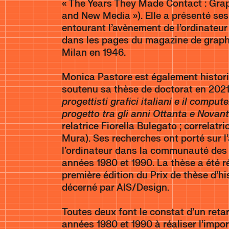
« The Years They Made Contact : Gra
and New Media »). Elle a présenté ses
entourant l’avènement de l’ordinateu
dans les pages du magazine de graph
Milan en 1946.
Monica Pastore est également histori
soutenu sa thèse de doctorat en 2021 
progettisti grafici italiani e il comp
progetto tra gli anni Ottanta e Novan
relatrice Fiorella Bulegato ; correlat
Mura). Ses recherches ont porté sur l
l’ordinateur dans la communauté des g
années 1980 et 1990. La thèse a été 
première édition du Prix de thèse d’hi
décerné par AIS/Design.
Toutes deux font le constat d’un reta
années 1980 et 1990 à réaliser l’impor