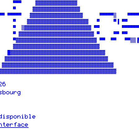
     ▀▀▀     ▓▓▓▓▓▓▓▓▓▓▓▓▓▓▓                      
     ▀      ▓▓▓▓▓▓▓▓▓▓▓▓▓▓▓▓▓                     
▀▀ ▀▀▀▀▀   ▓▓▓▓▓▓▓▓▓▓▓▓▓▓▓▓▓▓▓      ▀▀▀▀▀▒    ▀▀▀▀
     ▀    ▓▓▓▓▓▓▓▓▓▓▓▓▓▓▓▓▓▓▓▓▓▓   ▀     ▀▐ ▀▀    
     ▀  ▒▓▓▓▓▓▓▓▓▓▓▓▓▓▓▓▓▓▓▓▓▓▓▓▓ ▀▀        ▀▀▀▀▀▀
     ▀ ▓▓▓▓▓▓▓▓▓▓▓▓▓▓▓▓▓▓▓▓▓▓▓▓▓▓▓ ▀     ▀▀ ▀▀    
     ▀▓▓▓▓▓▓▓▓▓▓▓▓▓▓▓▓▓▓▓▓▓▓▓▓▓▓▓▓▓ ▀▀  ▀▀   ▀▀▒▒▐
     ▓▓▓▓▓▓▓▓▓▓▓▓▓▓▓▓▓▓▓▓▓▓▓▓▓▓▓▓▓▓▓              
   █▓▓▓▓▓▓▓▓▓▓▓▓▓▓▓▓▓▓▓▓▓▓▓▓▓▓▓▓▓▓▓▓▓▓            
  ▓▓▓▓▓▓▓▓▓▓▓▓▓▓▓▓▓▓▓▓▓▓▓▓▓▓▓▓▓▓▓▓▓▓▓▓▓           
 ▓▓▓▓▓▓▓▓▓▓▓▓▓▓▓▓▓▓▓▓▓▓▓▓▓▓▓▓▓▓▓▓▓▓▓▓▓▓▓▓         
▓▓▓▓▓▓▓▓▓▓▓▓▓▓▓▓▓▓▓▓▓▓▓▓▓▓▓▓▓▓▓▓▓▓▓▓▓▓▓▓▓▓

026
asbourg
 disponible
nterface