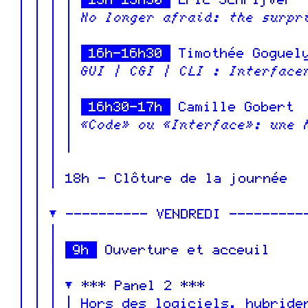
15h-15h30
Eric Schrijver
No longer afraid: the surpr
16h-16h30
Timothée Goguely
GUI | CGI | CLI : Interface
16h30-17h
Camille Gobert
«Code» ou «Interface»: une 
18h - Clôture de la journée
---------- VENDREDI ---------
9h
Ouverture et acceuil
*** Panel 2 ***
Hors des logiciels, hybride