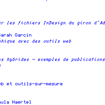
er les fichiers InDesign du giron d'A
arah Garcin
phique avec des outils web
es hybrides — exemples de publication
s
eb et outils-sur-mesure
ula Haertel