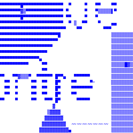
▀▀▀▀▀▀▀▀█▀▀▀▀▀▀▀▀▀▀▀▀▀▀▀  ▀     ▀   ▀▀    ▀▀      
▀▀▀▀▀▀▀▀▓▒▀▀▀▀▀▀▀▀▀▀▀▀▀▀ ▀      ▀   ▀▒▒▒▒▒▌▀      
▀▀▀▀▀▀▀▀█▀▀▀▀▀▀▀▀▀▀▀▀▀▀▀ ▀▀     ▀   ▀             
▀▀▀▀▀▀▀▀▀▀▀▀▀▀▀▀▀▀▀▀▀▀▀▀  ▀ ▒  ▀▀    ▀    ▄▄      
▀▀▀▀▀▀▀▀▀▀▀▀▀▀▀▀▀▀▀▀▀▀▀▀▀    ▀▀        ▀▀▀        
▀▀▀▀▀▀▀▀▀▀▀▀▀▀▀▀▀▀▀▀▀▀█                   ▒▒▒▒▒▒▒▒
▀▀▀▀▀▀▀▀▀▀▀▀▀▀▀▀▀▀▀▀▀▀                    ▒▒▒▒▒▒▒▒
▀▀▀▀▀▀▀▀▀▀▀▀▀▀▀▀▀▀▀▀                      ▒▒▒▒▒▒▒▒
▀▀▀▀▀▀▀▀▀▀▀▀▀▀▀▀▀▀                        ▒▒▒▒▒▒▒▒
▀▀▀▀▀▀▀▀▀▀▀▀▀▀▀▄                          ▒▒▒▒▒▒▒▒
▀▀▀▀▀▀▀▀▀▀▀     ▀▀                        ▒▒▒▒▒█▓▒
                ▀▀                        ▒▒▒▒▒▒▒▒
▀▀   ▀▀▓▒▒▒▀  ▀▀▀▀▀▀ █▀▀▄   ▀▀▀▀▀▀        ▒▒▒▒▒▒▒▒
  ▀▀  ▀     ▀▀  ▀▀   █▀    ▀▀     ▀-      ▒▒▒▒▒▒▒▒
  ▀▀  ▀     ▀▀  ▀▀   █▀    ▀▀▀▀▀▀▀▀       ▒▒▒▒▒▒▒▒
  ▀▀  ▀     ▀▀  ▀▀   █▀    ▀▀             ▒▒▒▒▒▒▒▒
▀▀    ▀     ▀▀   ▀▀▀ █▀      ▀▀▀▀▀        ▒▒▒▒▒▒▒▒
                    ▓                     ▒▒▒▒▒▒▒▒
                  ▒▓▓▓▓                   ▒▒▒▒▒▒▒▒
                 ▓▓▓▓▓▓▓                  ▒▒▒▒▒▒▒▒
                  ▓▓▓▓▓▓▓▓▓  〰〰〰〰〰〰〰 ▒▒▒▒▒▒▒▒▒▒
               ▓▓▓▓▓▓▓▓▓▓▓▄               ▒▒▒▒▒▒▒▒