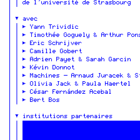
de l’université de Strasbourg
avec
Yann Trividic
Timothée Goguely & Arthur Pon
Eric Schrijver
Camille Gobert
Adrien Payet & Sarah Garcin
Kévin Donnot
Machines — Arnaud Juracek & S
Olivia Jack & Paula Haertel
César Fernández Acebal
Bert Bos
institutions partenaires