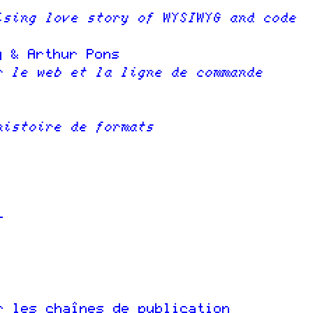
ising love story of WYSIWYG and code
 & Arthur Pons
r le web et la ligne de commande
histoire de formats
-
r les chaînes de publication