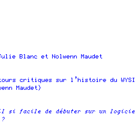
ulie Blanc et Nolwenn Maudet
tours critiques sur l’histoire du WYS
wenn Maudet)
il si facile de débuter sur un logici
 ?