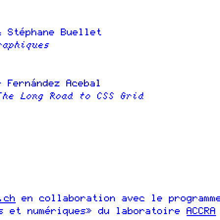
 Stéphane Buellet
raphiques
 Fernández Acebal
The Long Road to CSS Grid
.ch
en collaboration avec le programme
es et numériques» du laboratoire
ACCRA