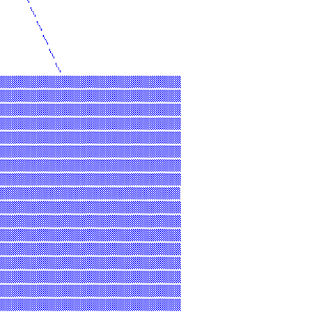
     \                         

      \                        

       \                     

        \                    

         \                   

▒▒▒▒▒▒▒▒▒▒▒▒▒▒▒▒▒▒▒▒▒▒▒▒▒▒▒▒▒

▒▒▒▒▒▒▒▒▒▒▒▒▒▒▒▒▒▒▒▒▒▒▒▒▒▒▒▒▒

▒▒▒▒▒▒▒▒▒▒▒▒▒▒▒▒▒▒▒▒▒▒▒▒▒▒▒▒▒

▒▒▒▒▒▒▒▒▒▒▒▒▒▒▒▒▒▒▒▒▒▒▒▒▒▒▒▒▒

▒▒▒▒▒▒▒▒▒▒▒▒▒▒▒▒▒▒▒▒▒▒▒▒▒▒▒▒▒

▒▒▒▒▒▒▒▒▒▒▒▒▒▒▒▒▒▒▒▒▒▒▒▒▒▒▒▒▒

▒▒▒▒▒▒▒▒▒▒▒▒▒▒▒▒▒▒▒▒▒▒▒▒▒▒▒▒▒

▒▒▒▒▒▒▒▒▒▒▒▒▒▒▒▒▒▒▒▒▒▒▒▒▒▒▒▒▒

▒▒▒▒▒▒▒▒▒▒▒▒▒▒▒▒▒▒▒▒▒▒▒▒▒▒▒▒▒

▒▒▒▒▒▒▒▒▒▒▒▒▒▒▒▒▒▒▒▒▒▒▒▒▒▒▒▒▒

▒▒▒▒▒▒▒▒▒▒▒▒▒▒▒▒▒▒▒▒▒▒▒▒▒▒▒▒▒

▒▒▒▒▒▒▒▒▒▒▒▒▒▒▒▒▒▒▒▒▒▒▒▒▒▒▒▒▒

▒▒▒▒▒▒▒▒▒▒▒▒▒▒▒▒▒▒▒▒▒▒▒▒▒▒▒▒▒

▒▒▒▒▒▒▒▒▒▒▒▒▒▒▒▒▒▒▒▒▒▒▒▒▒▒▒▒▒

▒▒▒▒▒▒▒▒▒▒▒▒▒▒▒▒▒▒▒▒▒▒▒▒▒▒▒▒▒

▒▒▒▒▒▒▒▒▒▒▒▒▒▒▒▒▒▒▒▒▒▒▒▒▒▒▒

▒▒▒▒▒▒▒▒▒▒▒▒▒▒▒▒▒▒▒▒▒▒▒▒▒▒▒▒▒
