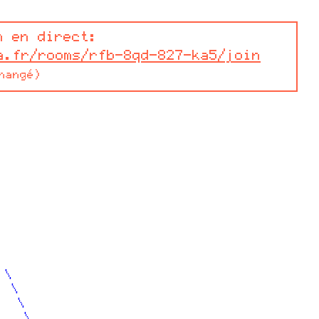
n en direct:
a.fr/rooms/rfb-8qd-827-ka5/join
hangé)
                             

                             

                             

                             

                             

                             

                             

                             

                             

                             

                          

 \                           

  \                          

   \                         

    \                        
