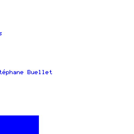
s
téphane Buellet