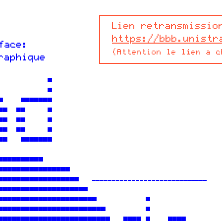
Lien retransmissio
https://bbb.unistr
face:
(Attention le lien a c
raphique
           ▀                                      
           ▀                                      
▀    ▀▀▀▀▀▀▀                                      
▀▀  ▀▀     ▀                                      
▀▀  ▀▀     ▀                                      
▀▀  ▀▀     ▀                                      
▀▀   ▀▀▀▀▀▀▀                                      
                                                  
▀▀▀▀▀▀▀▀▀▀                                        
▀▀▀▀▀▀▀▀▀▀▀▀▀▀▀▀                                  
▀▀▀▀▀▀▀▀▀▀▀▀▀▀▀▀▀   -----------------------------   
▀▀▀▀▀▀▀▀▀▀▀▀▀▀▀▀▀▀▀▀                              
▀▀▀▀▀▀▀▀▀▀▀▀▀▀▀▀▀▀▀▀▀▀           ▀                
▀▀▀▀▀▀▀▀▀▀▀▀▀▀▀▀▀▀▀▀▀▀▀▀         ▀                
▀▀▀▀▀▀▀▀▀▀▀▀▀▀▀▀▀▀▀▀▀▀▀▀▀   ▀▀▀▀ ▀    ▀▀▀▀        