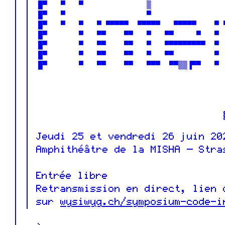
 █▀   ▀   ▀              ▒                
 █▀   ▀                  ▀                
 █▀   ▀   ▀   ▀ ▀▀▀▀▀  ▀▀▀▀▀   ▀▀▀▀▀    ▀ 
 █▀       ▀   ▀▀    ▀▀   ▀   ▀▀     ▀   ▀ 
 █▀       ▀   ▀▀    ▀▀   ▀   ▀▀▀▀▀▀▀▀▀  ▀ 
 █▀       ▀   ▀▀    ▀▀   ▀   ▀▀         ▀ 
 █▀       ▀   ▀▀    ▀▀   ▀▀▀  ▀▀▒▒▐▀▀   ▀ 
                                          
                                          
                                          
                                          
                                          
Jeudi 25 et vendredi 26 juin 2
Amphithéâtre de la MISHA — Str
Entrée libre
Retransmission en direct, lien
sur
wysiwyg.ch/symposium-code-i