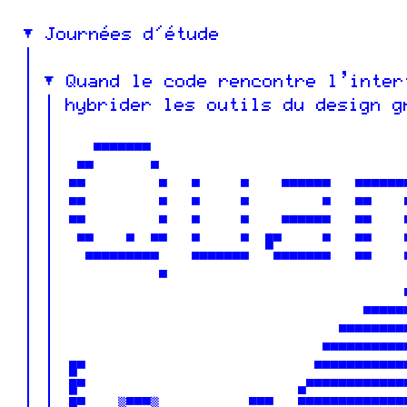
Journées d'étude
Quand le code rencontre l’inter
hybrider les outils du design g
    ▀▀▀▀▀▀▀                               
  ▀▀       ▀                              
 ▀▀         ▀   ▀     ▀    ▀▀▀▀▀▀   ▀▀▀▀▀▀
 ▀▀         ▀   ▀     ▀         ▀   ▀▀    
 ▀▀         ▀   ▀     ▀    ▀▀▀▀▀▀   ▀▀    
  ▀▀    ▀  ▀▀   ▀     ▀  █▀     ▀   ▀▀    
   ▀▀▀▀▀▀▀▀▀    ▀▀▀▀▀▀▀   ▀▀▀▀▀▀▀   ▀▀    
            ▀                             
                                          
                                     ▀▀▀▀▀
                                  ▀▀▀▀▀▀▀▀▀
                                ▀▀▀▀▀▀▀▀▀▀
 █▀                            ▀▀▀▀▀▀▀▀▀▀▀
 █▀                          ▄▀▀▀▀▀▀▀▀▀▀▀▀
 █▀    ▒▀▀▀▒           ▀▀▀   ▀▀▀▀▀▀▀▀▀▀▀▀▀