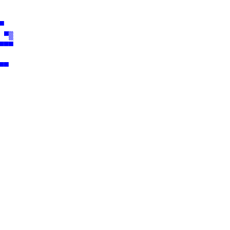
                              

                              

▀                             

 ▀▒                           

▀▀▀                           

                              

▀▀                            

                             

                              

                              

                               
