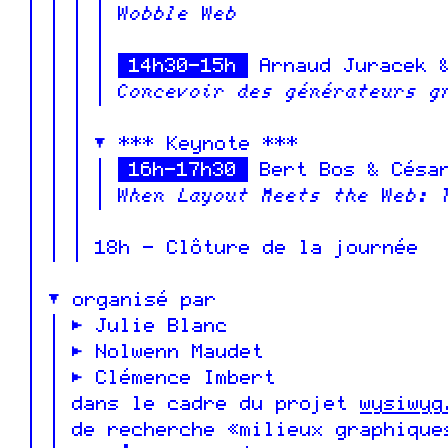
Wobble Web
14h30-15h
Arnaud Juracek &
Concevoir des générateurs g
*** Keynote ***
16h-17h30
Bert Bos & César
When Layout Meets the Web: 
18h - Clôture de la journée
organisé par
Julie Blanc
Nolwenn Maudet
Clémence Imbert
dans le cadre du projet
wysiwyg
de recherche «milieux graphiqu