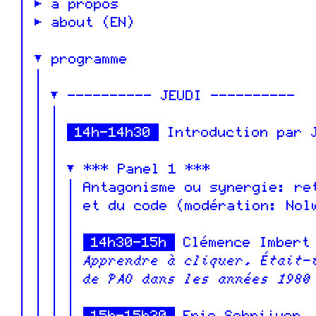
à propos
about (EN)
programme
---------- JEUDI ----------
14h-14h30
Introduction par J
*** Panel 1 ***
Antagonisme ou synergie: re
et du code (modération: Nol
14h30-15h
Clémence Imbert
Apprendre à cliquer. Était-
de PAO dans les années 1980