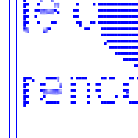
 █▀   ▀     ▒▒      ▀     ▀ ▀▀▀▀▀▀▀▀▀▀▀▀▀▀
 █▀  ▀▀▒▒▒▒▒▀▄     ▀▀       ▀▀▀▀▀▀▀▀▀▀▀▀▀▀
 █▀  ▀             ▀▀       ▀▀▀▀▀▀▀▀▀▀▀▀▀▀
 █▀   ▀    ▀▀       ▀█   ▀▀ ▀▀▀▀▀▀▀▀▀▀▀▀▀▀
 ▒▒     ▒▒▀            ▀▀    ▀▀▀▀▀▀▀▀▀▀▀▀▀
                             ▀▀▀▀▀▀▀▀▀▀▀▀▀
                              ▄▀▀▀▀▀▀▀▀▀▀▀
                                ▀▀▀▀▀▀▀▀▀▀
                                  ▀▀▀▀▀▀▀▀
                                     ▀▀▀▀▀
                                         ▀
                                          
 █▀▀▄    ▀▀▀▀▒    ▀ ▀▀▀▀     ▀▀ ▀▀     ▀▀ 
 █▀    ▀▀     ▒   ▀▀    ▀  ▀▀        ▀▀   
 █▀    ▀▒▒▒▒▒▒▒   ▀▀    ▀  ▀▀        ▀▓   
 █▀    ▄▀         ▀▀    ▀   ▀     ▀  ▀▀   
 █▀      ▀▀▀▀▀    ▀▀    ▀    ▀▀▀▀▀     ▀▀▀
                                          
                                          
                                          
                                        
                                          