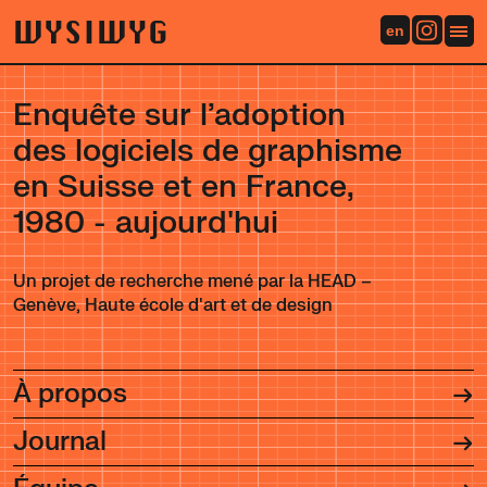
WYSIWYG
en
Enquête sur l’adoption
des logiciels de graphisme
en Suisse et en France,
1980 - aujourd'hui
Un projet de recherche mené par la HEAD –
Genève, Haute école d'art et de design
À propos
Journal